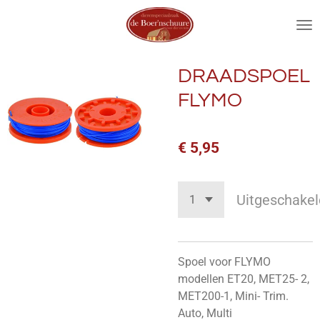
Ga
direct
naar
de
DRAADSPOEL
hoofdinhoud
FLYMO
€ 5,95
Uitgeschakel
Spoel voor FLYMO
modellen ET20, MET25- 2,
MET200-1, Mini- Trim.
Auto, Multi