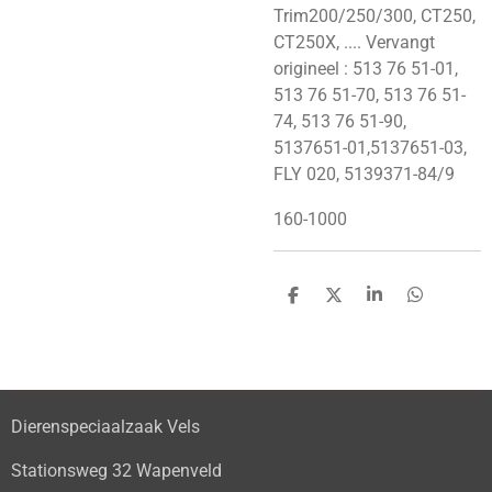
Trim200/250/300, CT250,
CT250X, .... Vervangt
origineel : 513 76 51-01,
513 76 51-70, 513 76 51-
74, 513 76 51-90,
5137651-01,5137651-03,
FLY 020, 5139371-84/9
160-1000
D
D
S
D
e
e
h
e
l
e
a
l
e
l
r
e
n
e
n
Dierenspeciaalzaak Vels
Stationsweg 32 Wapenveld