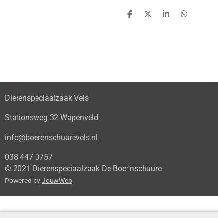
D
D
S
D
e
e
h
e
l
e
a
l
e
l
r
e
n
e
n
Dierenspeciaalzaak Vels
Stationsweg 32 Wapenveld
info@boerenschuurevels.nl
038 447 0757
© 2021 Dierenspeciaalzaak De Boer'nschuure
Powered by
JouwWeb