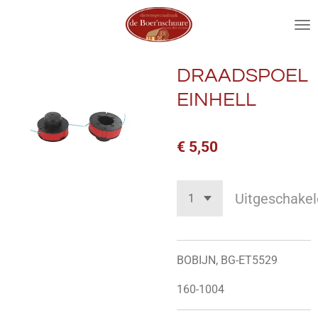
Ga
direct
naar
de
DRAADSPOEL
hoofdinhoud
EINHELL
€ 5,50
Uitgeschakel
BOBIJN, BG-ET5529
160-1004