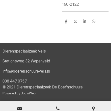
160-2122
D
D
S
D
e
e
h
e
l
e
a
l
e
l
r
e
n
e
n
Dierenspeciaalzaak Vels
Stationsweg 32 Wapenveld
info@boerenschuurevels.nl
038 447 0757
© 2021 Dierenspeciaalzaak De Boer'nschuure
Powered by
JouwWeb