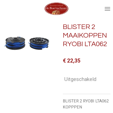
Ga
direct
naar
de
BLISTER 2
hoofdinhoud
MAAIKOPPEN
RYOBI LTA062
€ 22,35
Uitgeschakeld
BLISTER 2 RYOBI LTA062
KOPPPEN