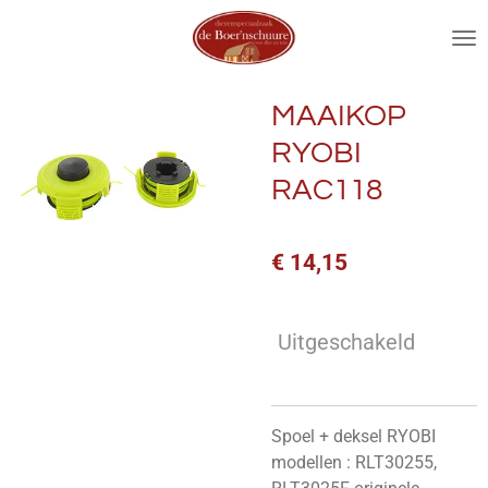
Ga
direct
naar
de
MAAIKOP
hoofdinhoud
RYOBI
RAC118
€ 14,15
Uitgeschakeld
Spoel + deksel RYOBI
modellen : RLT30255,