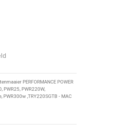
ld
kantenmaaier PERFORMANCE POWER
0, PWR25, PWR220W,
e, PWR300w ,TRY220SGTB - MAC