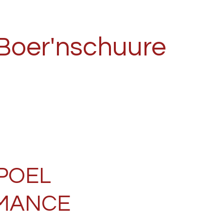
Boer'nschuure
POEL
MANCE