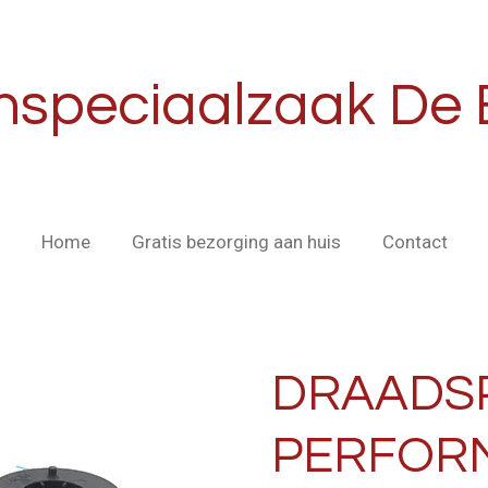
nspeciaalzaak De 
Home
Gratis bezorging aan huis
Contact
DRAADS
PERFOR