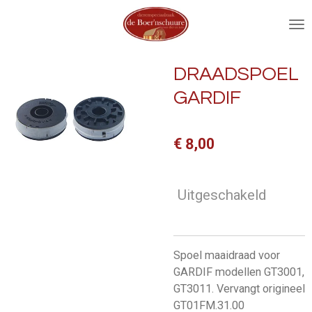
Ga
direct
naar
de
DRAADSPOEL
hoofdinhoud
GARDIF
€ 8,00
Uitgeschakeld
Spoel maaidraad voor
GARDIF modellen GT3001,
GT3011. Vervangt origineel
GT01FM.31.00