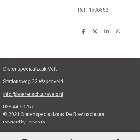
Ref.: 1606862
D
D
S
D
e
e
h
e
l
e
a
l
e
l
r
e
n
e
n
Dierenspeciaalzaak Vels
Stationsweg 32 Wapenveld
info@boerenschuurevels.nl
038 447 0757
© 2021 Dierenspeciaalzaak De Boer'nschuure
Powered by
JouwWeb