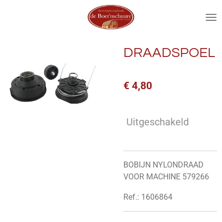
Ga
direct
naar
de
DRAADSPOEL
hoofdinhoud
€ 4,80
Uitgeschakeld
BOBIJN NYLONDRAAD
VOOR MACHINE 579266
Ref.: 1606864