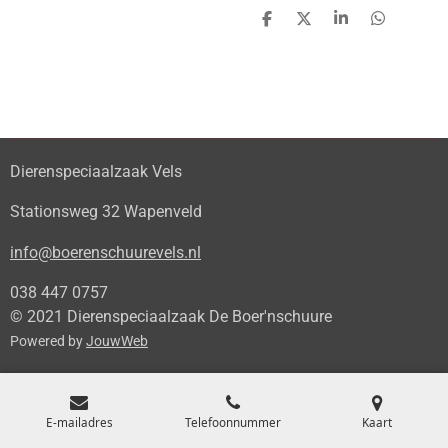
D
D
S
D
e
e
h
e
l
e
a
l
e
l
r
e
n
e
n
Dierenspeciaalzaak Vels
Stationsweg 32 Wapenveld
info@boerenschuurevels.nl
038 447 0757
© 2021 Dierenspeciaalzaak De Boer'nschuure
Powered by
JouwWeb
E-mailadres
Telefoonnummer
Kaart